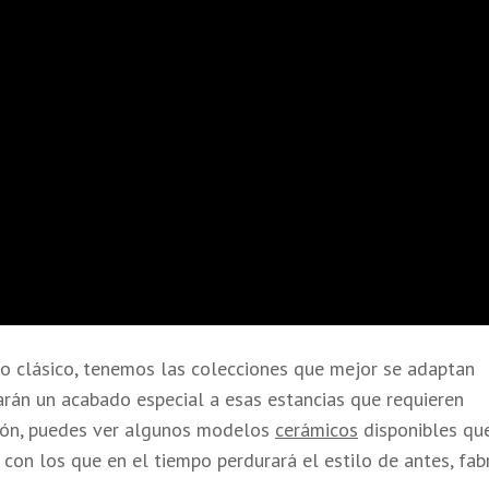
lo clásico, tenemos las colecciones que mejor se adaptan
arán un acabado especial a esas estancias que requieren
ción, puedes ver algunos modelos
cerámicos
disponibles qu
, con los que en el tiempo perdurará el estilo de antes, fab