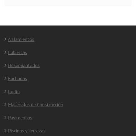
Aislamientos
Cubiertas
Desamiantados
Fachadas
Jardín
Materiales de Construcción
Pavimentos
Piscinas y Terrazas