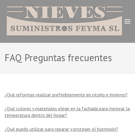
Saltar
al
contenido
(presiona
la
tecla
Materiales Nieves – Suministros Feyma
Intro)
Todo en materiales de construcción, hormigón y mortero
preparado, derribos y excavaciones, desamiantados, transporte
S.L.
FAQ Preguntas frecuentes
de materiales y grúas, venta de azulejos y pavimentos.
¿Qué reformas realizar preferiblemente en otoño e invierno?
¿Qué colores y materiales elegir en la fachada para mejorar la
temperatura dentro del hogar?
¿Qué puedo utilizar para reparar y proteger el hormigón?