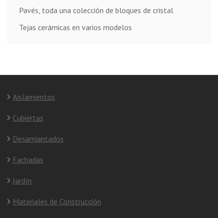
Pavés, toda una colección de bloques de cristal
Tejas cerámicas en varios modelos
Aislamientos
Cubiertas
Desamiantados
Fachadas
Jardín
Materiales de Construcción