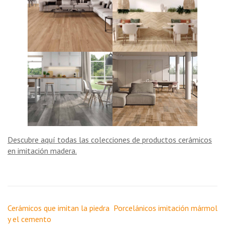
Descubre aquí todas las colecciones de productos cerámicos
en imitación madera.
Navegación
Cerámicos que imitan la piedra
Porcelánicos imitación mármol
de
y el cemento