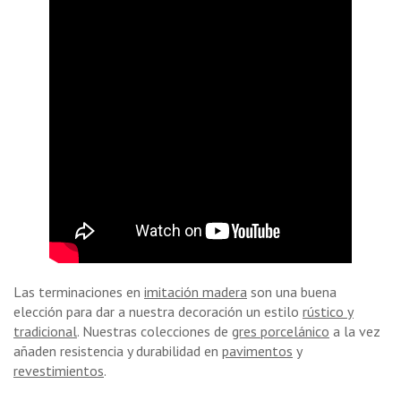
Las terminaciones en
imitación madera
son una buena
elección para dar a nuestra decoración un estilo
rústico y
tradicional
. Nuestras colecciones de
gres porcelánico
a la vez
añaden resistencia y durabilidad en
pavimentos
y
revestimientos
.