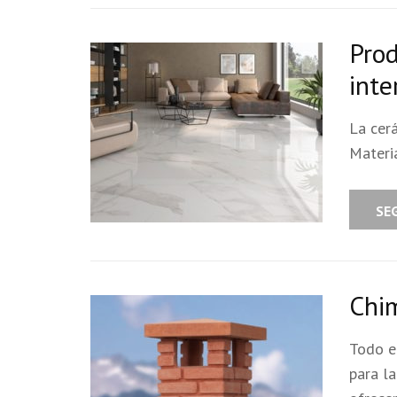
Prod
inte
La cer
Materi
SE
Chi
Todo e
para l