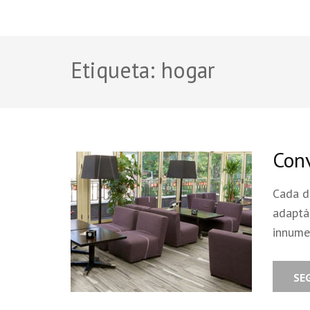
Etiqueta:
hogar
Conv
Cada dí
adaptá
innume
SE