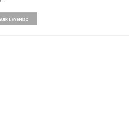
n …
GUIR LEYENDO