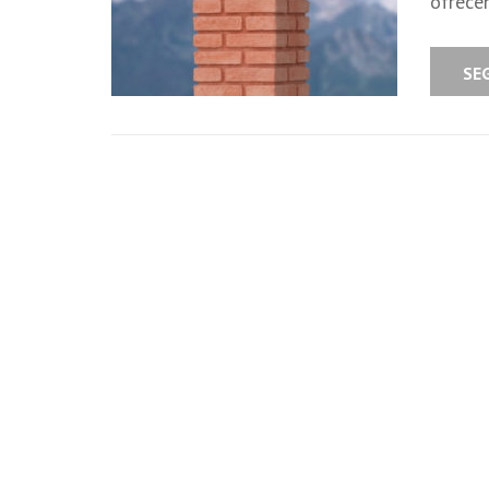
ofrece
SE